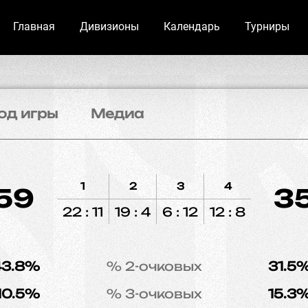
Главная
Дивизионы
Календарь
Турниры
од игры
Медиа
1
2
3
4
59
3
22 : 11
19 : 4
6 : 12
12 : 8
43.8%
% 2-очковых
31.5
10.5%
% 3-очковых
15.3