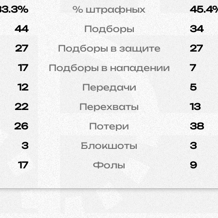
33.3%
% штрафных
45.4
44
Подборы
34
27
Подборы в защите
27
17
Подборы в нападении
7
12
Передачи
5
22
Перехваты
13
26
Потери
38
3
Блокшоты
3
17
Фолы
9