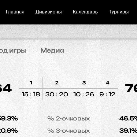
Главная
Дивизионы
Календарь
Турниры
од игры
Медиа
1
2
3
4
64
7
15 : 18
30 : 20
10 : 26
9 : 12
59.3%
% 2-очковых
46.5
20.6%
% 3-очковых
39.1