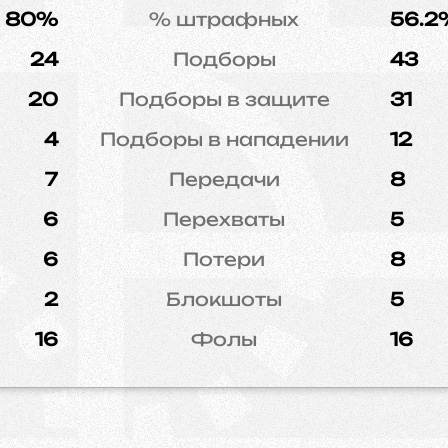
80%
% штрафных
56.2
24
Подборы
43
20
Подборы в защите
31
4
Подборы в нападении
12
7
Передачи
8
6
Перехваты
5
6
Потери
8
2
Блокшоты
5
16
Фолы
16