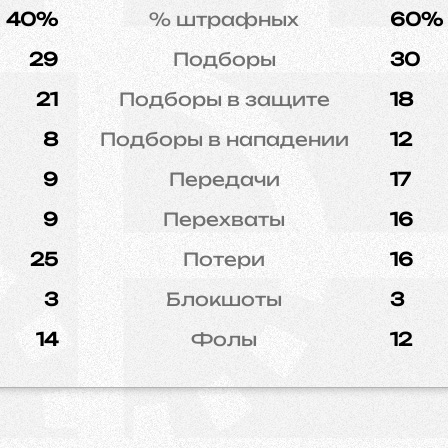
40%
% штрафных
60%
29
Подборы
30
21
Подборы в защите
18
8
Подборы в нападении
12
9
Передачи
17
9
Перехваты
16
25
Потери
16
3
Блокшоты
3
14
Фолы
12