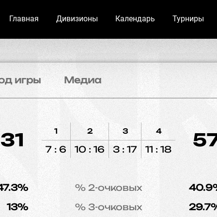
Главная
Дивизионы
Календарь
Турниры
од игры
Медиа
1
2
3
4
31
5
7 : 6
10 : 16
3 : 17
11 : 18
47.3%
% 2-очковых
40.9
13%
% 3-очковых
29.7