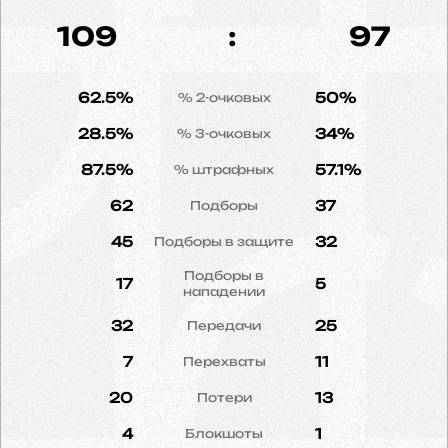
109
:
97
62.5%
50%
% 2-очковых
28.5%
34%
% 3-очковых
87.5%
57.1%
% штрафных
62
37
Подборы
45
32
Подборы в защите
Подборы в
17
5
нападении
32
25
Передачи
7
11
Перехваты
20
13
Потери
4
1
Блокшоты