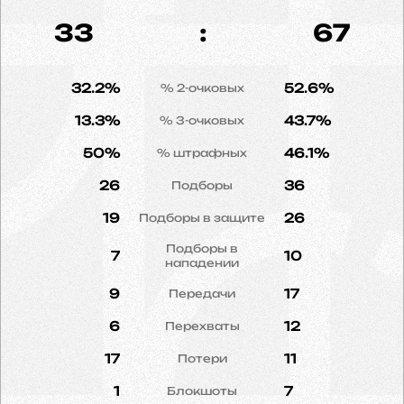
33
:
67
32.2%
52.6%
% 2-очковых
13.3%
43.7%
% 3-очковых
50%
46.1%
% штрафных
26
36
Подборы
19
26
Подборы в защите
Подборы в
7
10
нападении
9
17
Передачи
6
12
Перехваты
17
11
Потери
1
7
Блокшоты