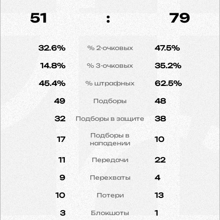
51
:
79
32.6%
47.5%
% 2-очковых
14.8%
35.2%
% 3-очковых
45.4%
62.5%
% штрафных
49
48
Подборы
32
38
Подборы в защите
Подборы в
17
10
нападении
11
22
Передачи
9
4
Перехваты
10
13
Потери
3
1
Блокшоты