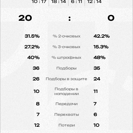
10 : 17
18 : 14
6 : 11
12 : 14
20
:
0
31.5%
42.2%
% 2-очковых
27.2%
15.3%
% 3-очковых
40%
48%
% штрафных
36
35
Подборы
26
24
Подборы в защите
Подборы в
10
11
нападении
8
7
Передачи
7
6
Перехваты
12
10
Потери