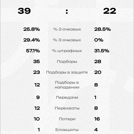
39
:
22
25.8%
28.5%
% 2-очковых
29.4%
0%
% 3-очковых
57.1%
31.5%
% штрафных
35
28
Подборы
23
20
Подборы в защите
Подборы в
12
8
нападении
9
1
Передачи
12
8
Перехваты
10
16
Потери
1
4
Блокшоты