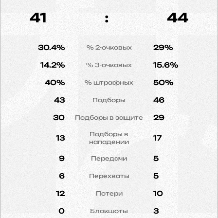
41
:
44
30.4%
29%
% 2-очковых
14.2%
15.6%
% 3-очковых
40%
50%
% штрафных
43
46
Подборы
30
29
Подборы в защите
Подборы в
13
17
нападении
9
5
Передачи
6
5
Перехваты
12
10
Потери
0
3
Блокшоты