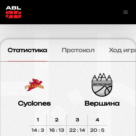
Статистика
Протокол
Ход игр
Cyclones
Вершина
1
2
3
4
14 : 3
16 : 13
22 : 14
20 : 5