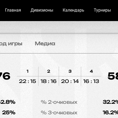
Главная
Дивизионы
Календарь
Турниры
од игры
Медиа
1
2
3
4
76
5
22 : 15
18 : 16
20 : 14
16 : 13
42.8%
% 2-очковых
32.2
25%
% 3-очковых
16.2