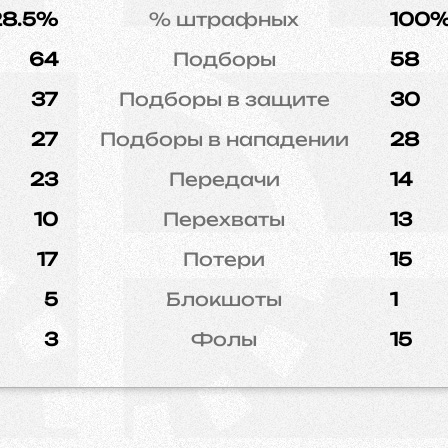
28.5%
% штрафных
100
64
Подборы
58
37
Подборы в защите
30
27
Подборы в нападении
28
23
Передачи
14
10
Перехваты
13
17
Потери
15
5
Блокшоты
1
3
Фолы
15