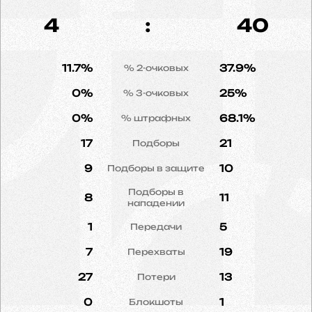
4
:
40
11.7%
37.9%
% 2-очковых
0%
25%
% 3-очковых
0%
68.1%
% штрафных
17
21
Подборы
9
10
Подборы в защите
Подборы в
8
11
нападении
1
5
Передачи
7
19
Перехваты
27
13
Потери
0
1
Блокшоты