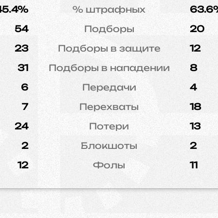
45.4%
% штрафных
63.6
54
Подборы
20
23
Подборы в защите
12
31
Подборы в нападении
8
6
Передачи
4
7
Перехваты
18
24
Потери
13
2
Блокшоты
2
12
Фолы
11