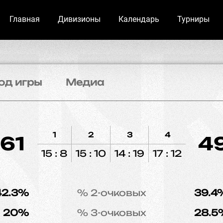
Главная
Дивизионы
Календарь
Турниры
од игры
Медиа
1
2
3
4
61
4
15 : 8
15 : 10
14 : 19
17 : 12
42.3%
% 2-очковых
39.4
20%
% 3-очковых
28.5