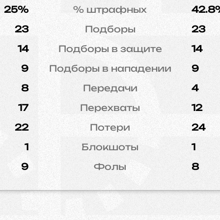
25%
% штрафных
42.8
23
Подборы
23
14
Подборы в защите
14
9
Подборы в нападении
9
8
Передачи
4
17
Перехваты
12
22
Потери
24
1
Блокшоты
1
9
Фолы
8