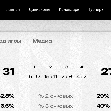
Главная
Дивизионы
Календарь
Турниры
од игры
Медиа
1
2
3
4
31
2
5 : 0
15 : 11
7 : 9
4 : 7
42.8%
% 2-очковых
29%
16.6%
% 3-очковых
40%