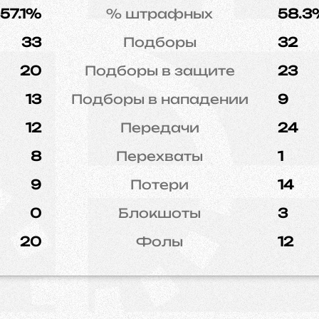
57.1%
% штрафных
58.3
33
Подборы
32
20
Подборы в защите
23
13
Подборы в нападении
9
12
Передачи
24
8
Перехваты
1
9
Потери
14
0
Блокшоты
3
20
Фолы
12