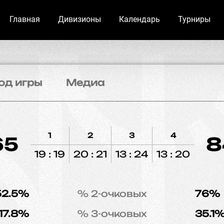
Главная
Дивизионы
Календарь
Турниры
од игры
Медиа
1
2
3
4
65
8
19 : 19
20 : 21
13 : 24
13 : 20
52.5%
% 2-очковых
76%
17.8%
% 3-очковых
35.1