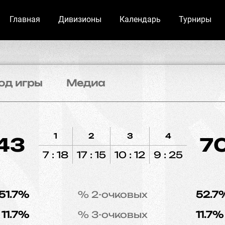
Главная
Дивизионы
Календарь
Турниры
од игры
Медиа
1
2
3
4
43
7
7 : 18
17 : 15
10 : 12
9 : 25
51.7%
% 2-очковых
52.7
11.7%
% 3-очковых
11.7%