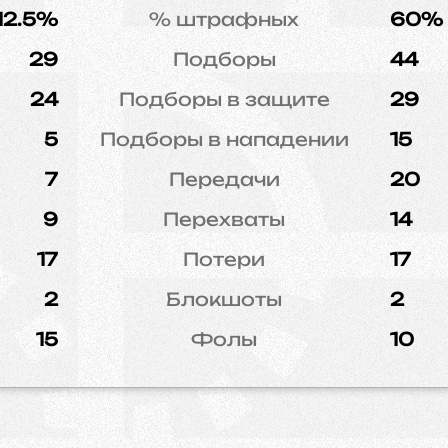
12.5%
% штрафных
60%
29
Подборы
44
24
Подборы в защите
29
5
Подборы в нападении
15
7
Передачи
20
9
Перехваты
14
17
Потери
17
2
Блокшоты
2
15
Фолы
10