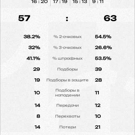
16 : 20
17 : 19
15 : 13
9 : 11
57
:
63
38.2%
54.5%
% 2-очковых
32%
26.6%
% 3-очковых
41.1%
53.5%
% штрафных
29
39
Подборы
19
28
Подборы в защите
Подборы в
10
11
нападении
14
12
Передачи
8
10
Перехваты
14
21
Потери