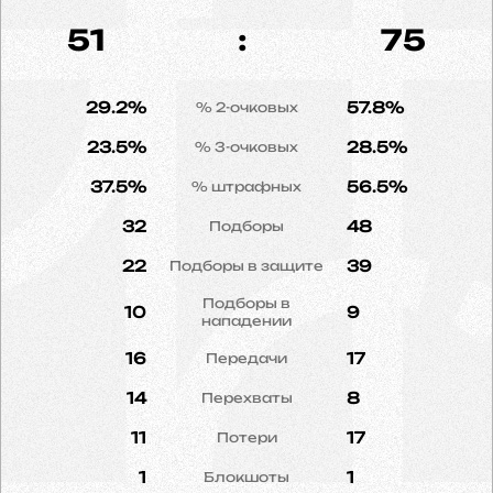
51
:
75
29.2%
57.8%
% 2-очковых
23.5%
28.5%
% 3-очковых
37.5%
56.5%
% штрафных
32
48
Подборы
22
39
Подборы в защите
Подборы в
10
9
нападении
16
17
Передачи
14
8
Перехваты
11
17
Потери
1
1
Блокшоты