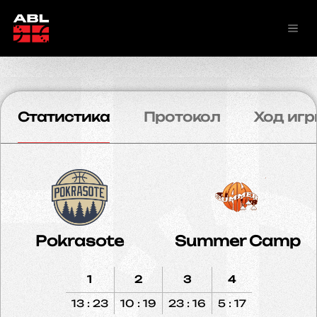
Статистика
Протокол
Ход игр
Pokrasote
Summer Camp
1
2
3
4
13 : 23
10 : 19
23 : 16
5 : 17