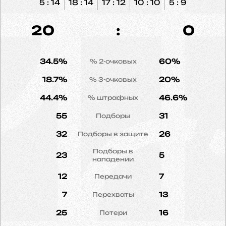
5 : 14
18 : 14
17 : 12
10 : 10
5 : 9
20
:
0
34.5%
60%
% 2-очковых
18.7%
20%
% 3-очковых
44.4%
46.6%
% штрафных
55
31
Подборы
32
26
Подборы в защите
Подборы в
23
5
нападении
12
7
Передачи
7
13
Перехваты
25
16
Потери