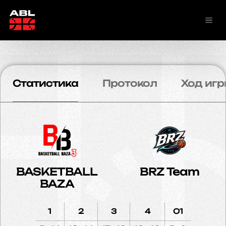
Статистика
Протокол
Ход игр
BASKETBALL
BRZ Team
BAZA
1
2
3
4
O1