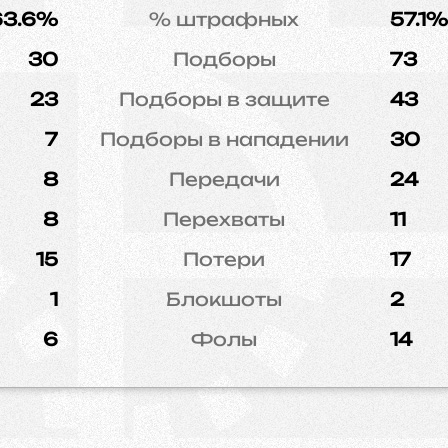
63.6%
% штрафных
57.1%
30
Подборы
73
23
Подборы в защите
43
7
Подборы в нападении
30
8
Передачи
24
8
Перехваты
11
15
Потери
17
1
Блокшоты
2
6
Фолы
14