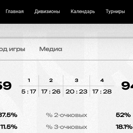
Главная
Дивизионы
Календарь
Турниры
од игры
Медиа
1
2
3
4
59
9
5 : 17
17 : 26
20 : 23
17 : 28
37.5%
% 2-очковых
52%
11.5%
% 3-очковых
18.1%