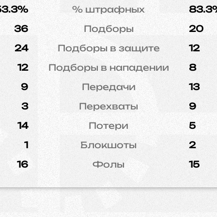
53.3%
% штрафных
83.3
36
Подборы
20
24
Подборы в защите
12
12
Подборы в нападении
8
9
Передачи
13
3
Перехваты
9
14
Потери
5
1
Блокшоты
2
16
Фолы
15