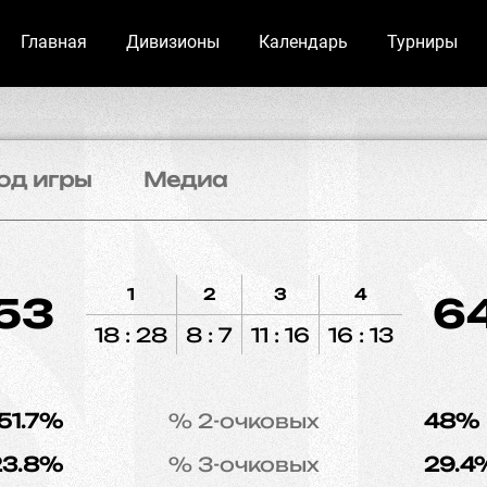
Главная
Дивизионы
Календарь
Турниры
од игры
Медиа
1
2
3
4
53
6
18 : 28
8 : 7
11 : 16
16 : 13
51.7%
% 2-очковых
48%
23.8%
% 3-очковых
29.4