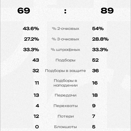
69
:
89
43.6%
54%
% 2-очковых
27.2%
28.8%
% 3-очковых
33.3%
33.3%
% штрафных
43
52
Подборы
32
36
Подборы в защите
Подборы в
11
16
нападении
13
18
Передачи
4
9
Перехваты
12
7
Потери
0
5
Блокшоты