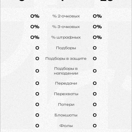
0%
0%
% 2-очковых
0%
0%
% 3-очковых
0%
0%
% штрафных
0
0
Подборы
0
0
Подборы в защите
Подборы в
0
0
нападении
0
0
Передачи
0
0
Перехваты
0
0
Потери
0
0
Блокшоты
0
0
Фолы