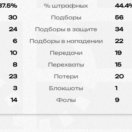
37.5%
% штрафных
44.4
30
Подборы
56
24
Подборы в защите
34
6
Подборы в нападении
22
10
Передачи
19
8
Перехваты
15
23
Потери
20
3
Блокшоты
1
14
Фолы
9