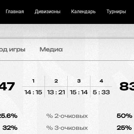
Главная
Дивизионы
Календарь
Турниры
од игры
Медиа
1
2
3
4
47
8
14 : 15
13 : 21
15 : 14
5 : 33
25.6%
% 2-очковых
50%
32%
% 3-очковых
25%