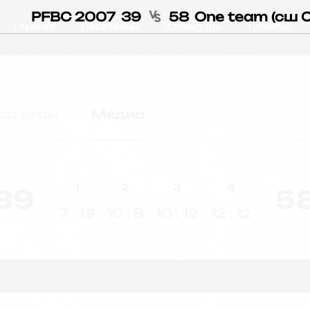
PFBC 2007
39
58
One team (cш 
Главная
Дивизионы
Календарь
Турниры
од игры
Медиа
1
2
3
4
39
5
7 : 19
10 : 8
10 : 19
12 : 12