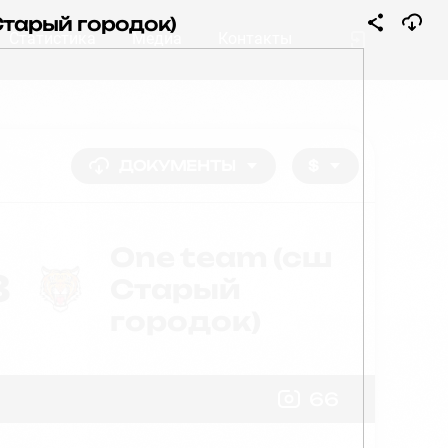
Старый городок)
Статистика
Медиа
Контакты
ДОКУМЕНТЫ
$
One team (cш
8
Старый
городок)
66