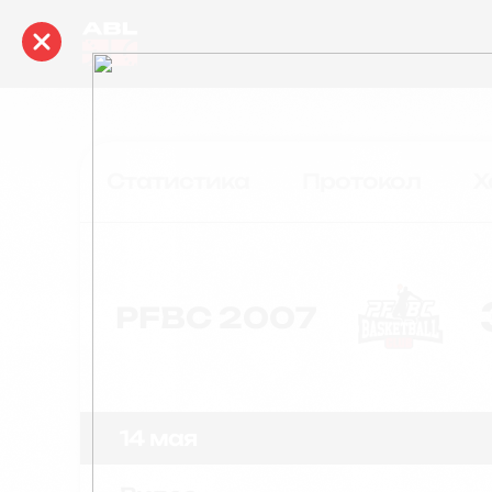
Статистика
Протокол
Х
PFBC 2007
14 мая