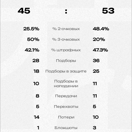
45
:
53
25.5%
48.4%
% 2-очковых
50%
20%
% 3-очковых
42.1%
47.3%
% штрафных
28
36
Подборы
18
25
Подборы в защите
Подборы в
10
11
нападении
8
11
Передачи
5
5
Перехваты
14
10
Потери
1
3
Блокшоты