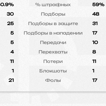
40.9%
% штрафных
59%
30
Подборы
48
25
Подборы в защите
31
5
Подборы в нападении
17
5
Передачи
10
4
Перехваты
8
11
Потери
11
1
Блокшоты
1
21
Фолы
17