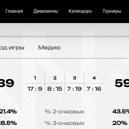
Главная
Дивизионы
Календарь
Турниры
од игры
Медиа
1
2
3
4
39
5
17 : 9
8 : 15
7 : 19
7 : 16
21.4%
% 2-очковых
43.5
28.5%
% 3-очковых
20%