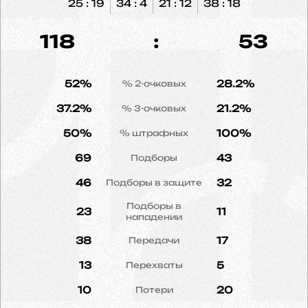
25 : 19
34 : 4
21 : 12
38 : 18
118
:
53
52%
28.2%
% 2-очковых
37.2%
21.2%
% 3-очковых
50%
100%
% штрафных
69
43
Подборы
46
32
Подборы в защите
Подборы в
23
11
нападении
38
17
Передачи
13
5
Перехваты
10
20
Потери