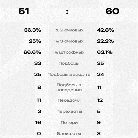
51
:
60
36.3%
42.8%
% 2-очковых
25%
22.2%
% 3-очковых
66.6%
63.1%
% штрафных
33
35
Подборы
25
24
Подборы в защите
Подборы в
8
11
нападении
11
12
Передачи
3
5
Перехваты
16
9
Потери
0
3
Блокшоты