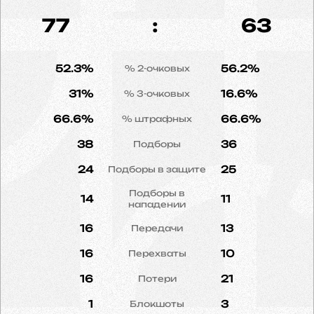
77
:
63
52.3%
56.2%
% 2-очковых
31%
16.6%
% 3-очковых
66.6%
66.6%
% штрафных
38
36
Подборы
24
25
Подборы в защите
Подборы в
14
11
нападении
16
13
Передачи
16
10
Перехваты
16
21
Потери
1
3
Блокшоты