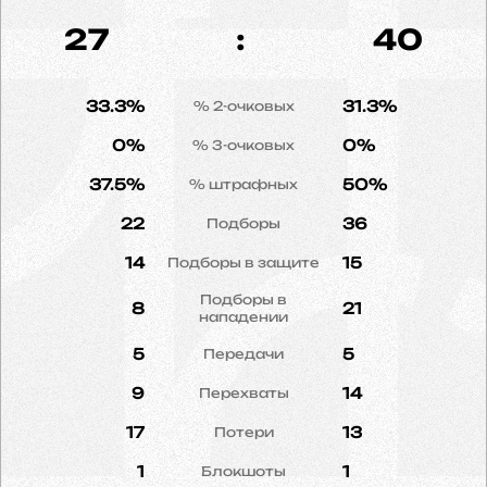
27
:
40
33.3%
31.3%
% 2-очковых
0%
0%
% 3-очковых
37.5%
50%
% штрафных
22
36
Подборы
14
15
Подборы в защите
Подборы в
8
21
нападении
5
5
Передачи
9
14
Перехваты
17
13
Потери
1
1
Блокшоты