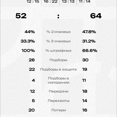
12 : 15
16 : 22
13 : 13
11 : 14
52
:
64
44%
47.8%
% 2-очковых
33.3%
31.2%
% 3-очковых
100%
66.6%
% штрафных
26
30
Подборы
22
19
Подборы в защите
Подборы в
4
11
нападении
12
18
Передачи
5
14
Перехваты
20
16
Потери