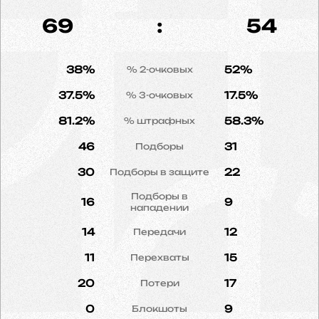
69
:
54
38%
52%
% 2-очковых
37.5%
17.5%
% 3-очковых
81.2%
58.3%
% штрафных
46
31
Подборы
30
22
Подборы в защите
Подборы в
16
9
нападении
14
12
Передачи
11
15
Перехваты
20
17
Потери
0
9
Блокшоты