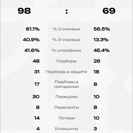
98
:
69
61.1%
56.5%
% 2-очковых
40.9%
13.3%
% 3-очковых
41.6%
45.4%
% штрафных
48
26
Подборы
31
18
Подборы в защите
Подборы в
17
8
нападении
30
10
Передачи
8
8
Перехваты
14
10
Потери
4
3
Блокшоты