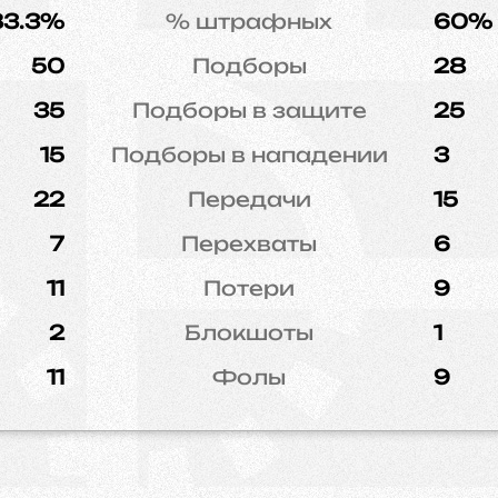
83.3%
% штрафных
60%
50
Подборы
28
35
Подборы в защите
25
15
Подборы в нападении
3
22
Передачи
15
7
Перехваты
6
11
Потери
9
2
Блокшоты
1
11
Фолы
9