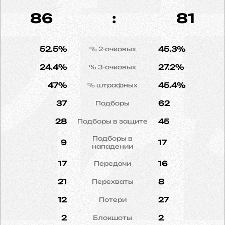
86
:
81
52.5%
45.3%
% 2-очковых
24.4%
27.2%
% 3-очковых
47%
45.4%
% штрафных
37
62
Подборы
28
45
Подборы в защите
Подборы в
9
17
нападении
17
16
Передачи
21
8
Перехваты
12
27
Потери
2
2
Блокшоты