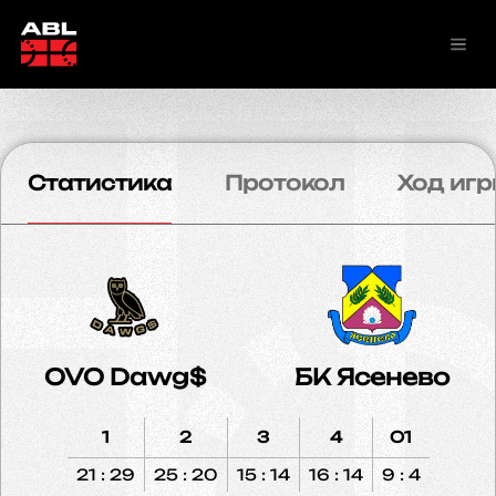
Статистика
Протокол
Ход игр
OVO Dawg$
БК Ясенево
1
2
3
4
O1
21 : 29
25 : 20
15 : 14
16 : 14
9 : 4