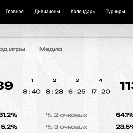
Главная
Дивизионы
Календарь
Турниры
од игры
Медиа
1
2
3
4
39
1
8 : 40
8 : 28
6 : 25
17 : 20
31.2%
% 2-очковых
64.1
5.2%
% 3-очковых
23.5