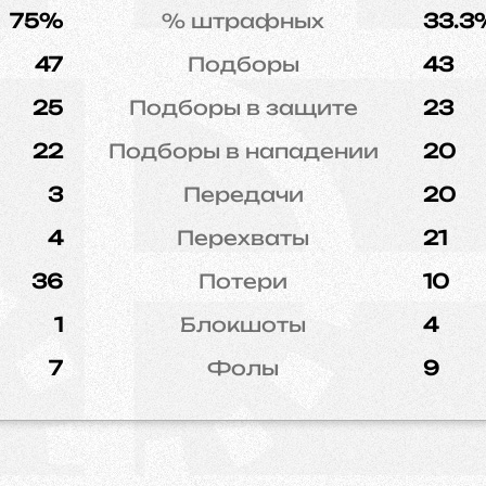
75%
% штрафных
33.3
47
Подборы
43
25
Подборы в защите
23
22
Подборы в нападении
20
3
Передачи
20
4
Перехваты
21
36
Потери
10
1
Блокшоты
4
7
Фолы
9