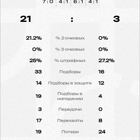
7 : 0
4 : 1
6 : 1
4 : 1
21
:
3
21.2%
0%
% 2-очковых
0%
0%
% 3-очковых
25%
27.2%
% штрафных
33
16
Подборы
14
12
Подборы в защите
Подборы в
19
4
нападении
3
0
Передачи
17
8
Перехваты
19
24
Потери