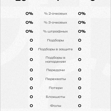
0%
0%
% 2-очковых
0%
0%
% 3-очковых
0%
0%
% штрафных
0
0
Подборы
0
0
Подборы в защите
Подборы в
0
0
нападении
0
0
Передачи
0
0
Перехваты
0
0
Потери
0
0
Блокшоты
0
0
Фолы