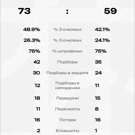
73
:
59
48.9%
42.1%
% 2-очковых
26.3%
24.1%
% 3-очковых
75%
75%
% штрафных
42
35
Подборы
30
24
Подборы в защите
Подборы в
12
11
нападении
18
15
Передачи
11
8
Перехваты
16
16
Потери
2
1
Блокшоты