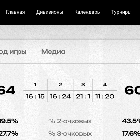
Главная
Дивизионы
Календарь
Турниры
од игры
Медиа
1
2
3
4
64
6
16 : 15
16 : 24
21 : 1
11 : 20
39.5%
% 2-очковых
43.5
27.7%
% 3-очковых
17.6