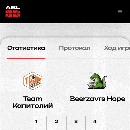
Статистика
Протокол
Ход игр
Team
Beerzavrs Hope
Капитолий
1
2
3
4