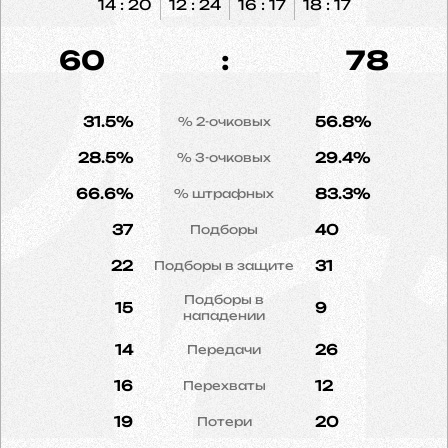
14 : 20
12 : 24
16 : 17
18 : 17
60
:
78
31.5%
56.8%
% 2-очковых
28.5%
29.4%
% 3-очковых
66.6%
83.3%
% штрафных
37
40
Подборы
22
31
Подборы в защите
Подборы в
15
9
нападении
14
26
Передачи
16
12
Перехваты
19
20
Потери