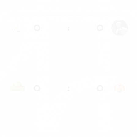
0
:
0
0
:
0