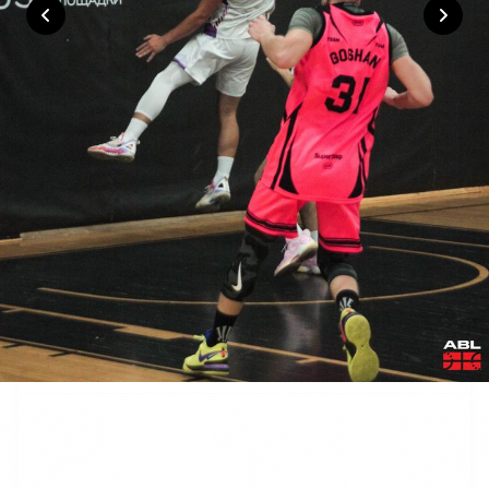
0
:
0
0
:
0