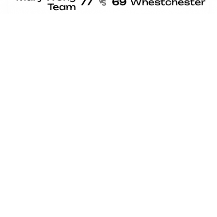
77
69
Whestchester
Team
0
:
0
0
:
0