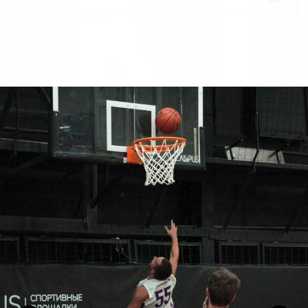
0
:
0
0
:
0