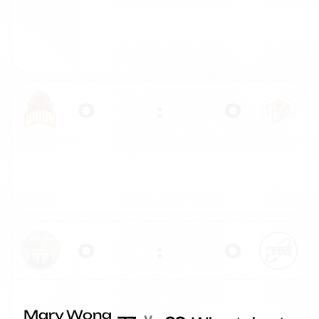
0
:
0
0
:
0
Mary Wong