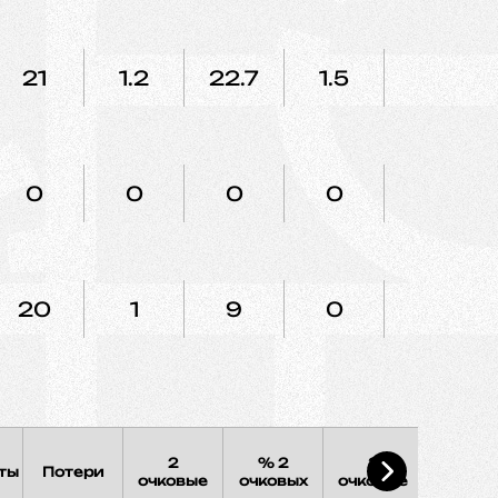
21
1.2
22.7
1.5
75
0
0
0
0
0
20
1
9
0
0
2
% 2
3
% 3
ты
Потери
очковые
очковых
очковые
очковы