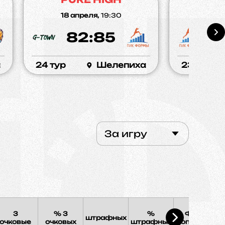
18 апреля,
19:30
12 а
82:85
8
а
24 тур
Шелепиха
23 тур
За игру
3
% 3
%
Фолы
штрафных
Э
очковые
очковых
штрафных
соперника