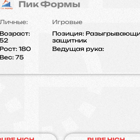
Пик Формы
Личные:
Игровые
Возраст:
Позиция:
Разыгрывающ
52
защитник
Рост:
180
Ведущая рука:
Вес:
75
PURE HIGH
PURE HIGH