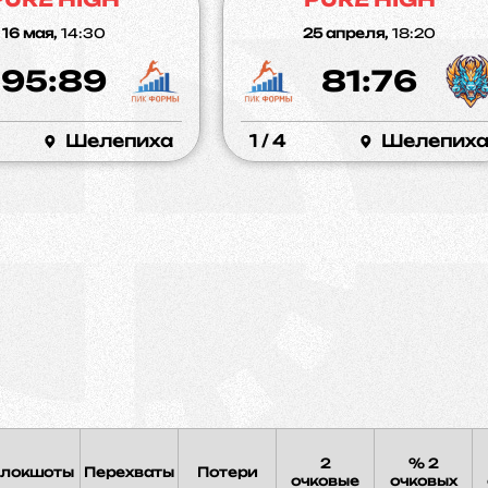
16 мая,
14:30
25 апреля,
18:20
95:89
81:76
Шелепиха
1 / 4
Шелепих
2
% 2
локшоты
Перехваты
Потери
очковые
очковых