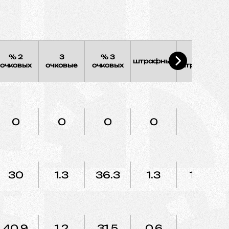
% 2
3
% 3
%
штрафных
очковых
очковые
очковых
штрафных
0
0
0
0
0
30
1.3
36.3
1.3
100
40.9
1.2
31.5
0.6
50