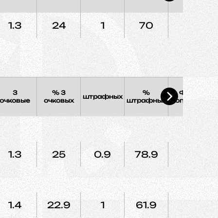
1.3
24
1
70
1.5
3
% 3
%
Фолы
штрафных
Э
очковые
очковых
штрафных
соперника
1.3
25
0.9
78.9
1.3
1.4
22.9
1
61.9
1.8