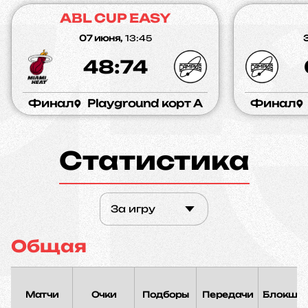
ABL CUP EASY
07 июня,
13:45
3
48:74
Финал
Playground корт A
Финал
Статистика
За игру
Общая
Матчи
Очки
Подборы
Передачи
Блокшо