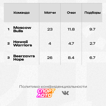
Команда
Матчи
Очки
Подборы
Moscow
23
11.8
9.7
1
Bulls
Hawaii
4
4.7
2.7
2
Warriors
Beerzavrs
26
8.4
6.7
3
Hope
Политика конфиденциальности