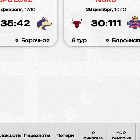
3 февраля,
17:10
26 декабря,
10:10
35:42
30:111
Барочная
6 тур
Барочна
2
% 2
локшоты
Перехваты
Потери
очковые
очковых