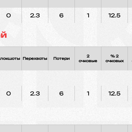
0
2.3
6
1
12.5
ей
2
% 2
локшоты
Перехваты
Потери
очковые
очковых
0
2.3
6
1
12.5