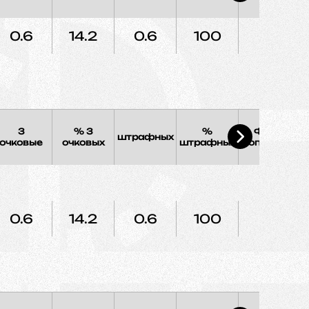
0.6
14.2
0.6
100
0
3
% 3
%
Фолы
штрафных
Э
очковые
очковых
штрафных
соперника
0.6
14.2
0.6
100
0