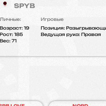
SPYB
Личные:
Игровые
Возраст:
19
Позиция:
Разыгрывающи
Рост:
185
Ведущая рука:
Правая
Вес:
71
SPB LOVE
NORD