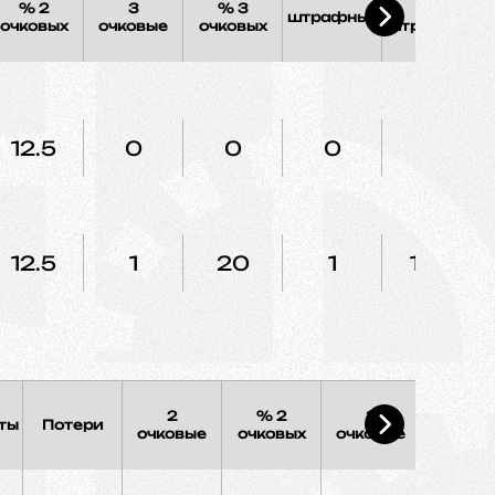
% 2
3
% 3
%
штрафных
очковых
очковые
очковых
штрафных
12.5
0
0
0
0
12.5
1
20
1
100
2
% 2
3
% 3
ты
Потери
очковые
очковых
очковые
очковы