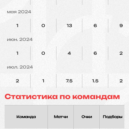
мая 2024
1
0
13
6
9
июн. 2024
1
0
4
6
2
июл. 2024
2
1
7.5
1.5
2
Статистика по командам
Команда
Матчи
Очки
Подборы