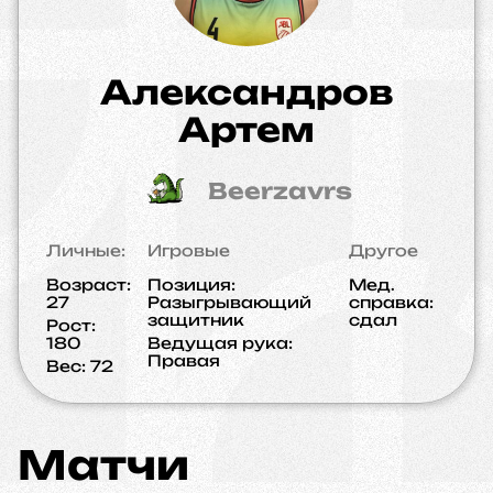
Александров
Артем
Beerzavrs
Личные:
Игровые
Другое
Возраст:
Позиция:
Мед.
27
Разыгрывающий
справка:
защитник
сдал
Рост:
180
Ведущая рука:
Правая
Вес:
72
Матчи