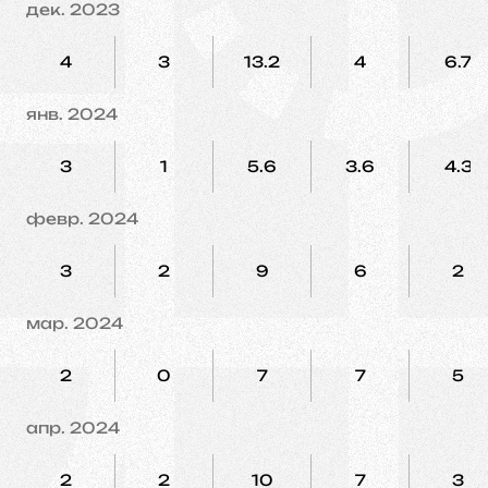
дек. 2023
4
3
13.2
4
6.7
янв. 2024
3
1
5.6
3.6
4.3
февр. 2024
3
2
9
6
2
мар. 2024
2
0
7
7
5
апр. 2024
2
2
10
7
3