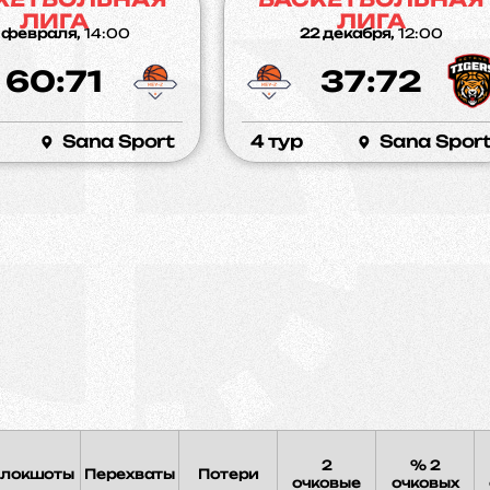
ЛИГА
ЛИГА
 февраля,
14:00
22 декабря,
12:00
60:71
37:72
Sana Sport
4 тур
Sana Spor
2
% 2
локшоты
Перехваты
Потери
очковые
очковых