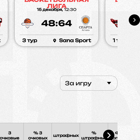
ЛИГА
15 декабря,
12:30
01 де
48:64
6
t
3 тур
Sana Sport
1 тур
За игру
3
% 3
%
Фолы
штрафных
Э
очковые
очковых
штрафных
соперника