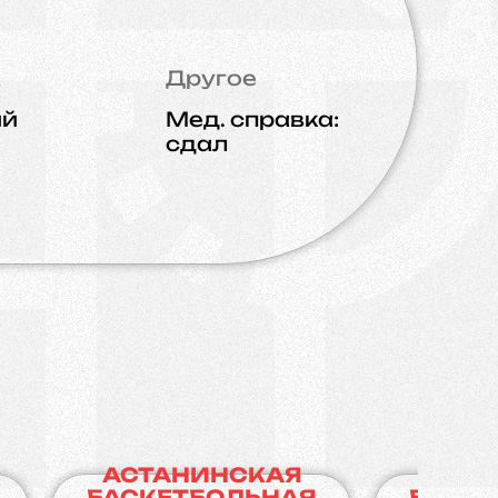
Другое
ий
Мед. справка:
сдал
АСТАНИНСКАЯ
АСТА
БАСКЕТБОЛЬНАЯ
БАСКЕ