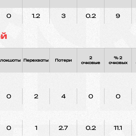
0
1.2
3
0.2
9
ей
2
% 2
локшоты
Перехваты
Потери
очковые
очковых
0
2
4
0
0
0
1
2.7
0.2
11.1