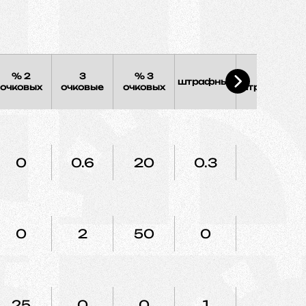
% 2
3
% 3
%
штрафных
очковых
очковые
очковых
штрафных
0
0.6
20
0.3
50
0
2
50
0
0
25
0
0
1
50