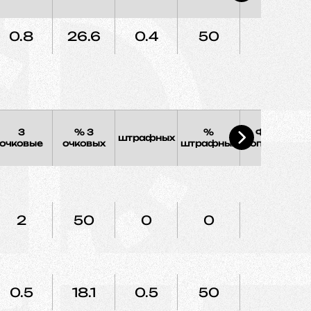
0.8
26.6
0.4
50
1.2
3
% 3
%
Фолы
штрафных
Э
очковые
очковых
штрафных
соперника
2
50
0
0
0
0.5
18.1
0.5
50
1.5