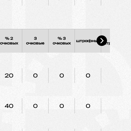
% 2
3
% 3
%
штрафных
очковых
очковые
очковых
штрафных
20
0
0
0
0
40
0
0
0
0