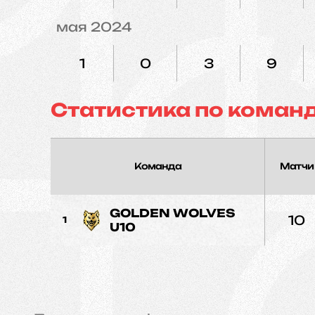
мая 2024
1
0
3
9
Статистика по коман
Команда
Матчи
GOLDEN WOLVES
10
1
U10