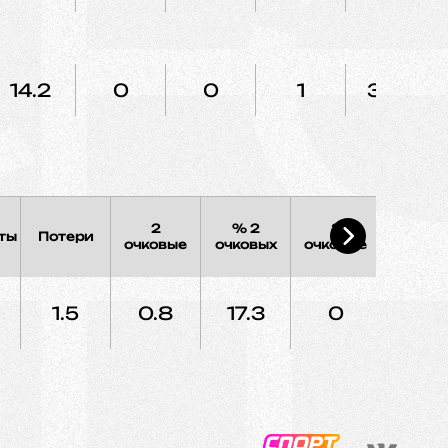
14.2
0
0
1
33.3
2
% 2
3
% 3
ты
Потери
очковые
очковых
очковые
очковы
1.5
0.8
17.3
0
0