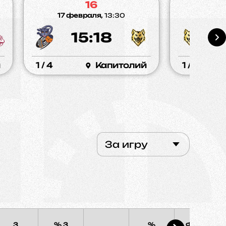
16
17 февраля,
13:30
10 фе
15:18
2
й
1 / 4
Капитолий
1 / 4
За игру
3
% 3
%
Фолы