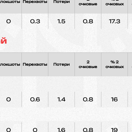
локшоты
Перехваты
Потери
очковые
очковых
0
0.3
1.5
0.8
17.3
ей
2
% 2
локшоты
Перехваты
Потери
очковые
очковых
0
0.6
1.4
0.8
16
0
0
1.6
0.8
19