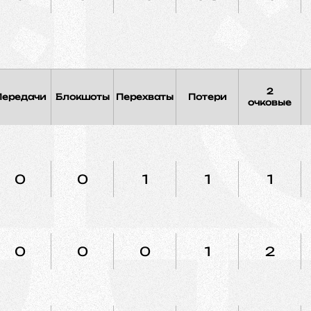
2
Передачи
Блокшоты
Перехваты
Потери
очковые
0
0
1
1
1
0
0
0
1
2